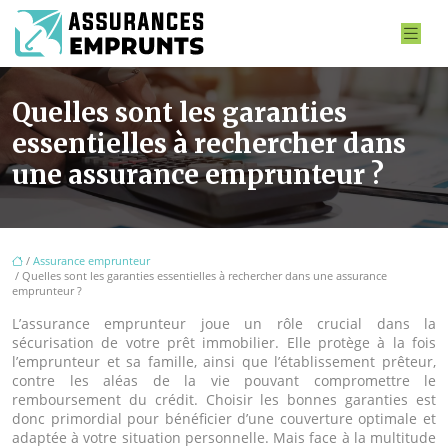
Quelles sont les garanties
essentielles à rechercher dans
une assurance emprunteur ?
/
Assurance emprunteur
/ Quelles sont les garanties essentielles à rechercher dans une assurance
emprunteur ?
L’assurance emprunteur joue un rôle crucial dans la
sécurisation de votre prêt immobilier. Elle protège à la fois
l’emprunteur et sa famille, ainsi que l’établissement prêteur,
contre les aléas de la vie pouvant compromettre le
remboursement du crédit. Choisir les bonnes garanties est
donc primordial pour bénéficier d’une couverture optimale et
adaptée à votre situation personnelle. Mais face à la multitude