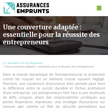
Une couverture adaptée :
essentielle pour la réussite des
entrepreneurs
/
Assurance vie & prévoyance
/ Une couverture adaptée : essentielle pour la réussite des entrepreneurs
Dans le monde dynamique de l’entrepreneuriat, la protection
contre les risques est un élément crucial souvent négligé.
Pourtant, une couverture d’assurance bien pensée peut faire
la différence entre le succès durable et l’échec prématuré
d’une entreprise. Les entrepreneurs font face à une multitude
de défis uniques, allant des responsabilités juridiques aux
pertes financières imprévues. Une stratégie d’assurance sur
mesure agit comme un filet de sécurité, permettant aux